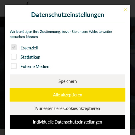
Mit die
Datenschutzeinstellungen
Wir benötigen Ihre Zustimmung, bevor Sie unsere Website weiter
besuchen können.
Sozialpädagogin/Sozialpädag
Es folgt eine Liste der Service-Gruppen, für die eine Einwi
Essenziell
oge Leitung Schulinsel
Statistiken
Alpenblick
Externe Medien
(80 %)
Speichern
Alle akzeptieren
Nur essenzielle Cookies akzeptieren
Individuelle Datenschutzeinstellungen