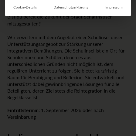
Cookie-Details
Datenschutzerklärung
Impressum
Bist du bereit die Zukunft der Stadt Schaffhausen
mitzugestalten?
Wir erweitern mit dem Angebot einer Schulinsel unser
Unterstützungsangebot zur Stärkung unserer
integrativen Bemühungen. Die Schulinsel ist ein Ort für
Schülerinnen und Schüler, denen es aus
unterschiedlichen Gründen nicht möglich ist, dem
regulären Unterricht zu folgen. Sie bietet kurzfristig
Raum für Beruhigung und Reflexion. Sie entwickelt und
unterstützt dabei gewinnbringende Lösungen für alle
Beteiligten, deren Ziel stets die Reintegration in die
Regelklasse ist.
Eintrittstermin:
1. September 2026 oder nach
Vereinbarung