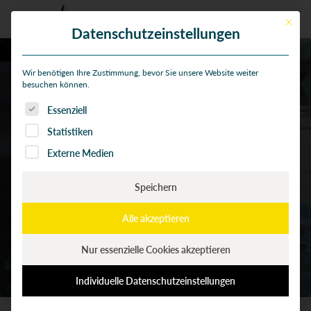
Mit die
Datenschutzeinstellungen
Wir benötigen Ihre Zustimmung, bevor Sie unsere Website weiter
besuchen können.
Mechanikerin/Mechaniker
Es folgt eine Liste der Service-Gruppen, für die eine Einwi
Essenziell
Kläranlage ARA Röti
Statistiken
(100 %)
Externe Medien
Speichern
Alle akzeptieren
Nur essenzielle Cookies akzeptieren
Individuelle Datenschutzeinstellungen