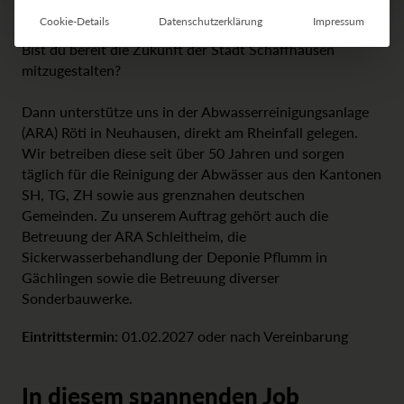
Cookie-Details
Datenschutzerklärung
Impressum
Bist du bereit die Zukunft der Stadt Schaffhausen
mitzugestalten?
Dann unterstütze uns in der
Abwasserreinigungsanlage
(ARA) Röti in Neuhausen
, direkt am Rheinfall gelegen.
Wir betreiben diese seit über 50 Jahren und sorgen
täglich für die Reinigung der Abwässer aus den Kantonen
SH, TG, ZH sowie aus grenznahen deutschen
Gemeinden. Zu unserem Auftrag gehört auch die
Betreuung der ARA Schleitheim, die
Sickerwasserbehandlung der Deponie Pflumm in
Gächlingen sowie die Betreuung diverser
Sonderbauwerke.
Eintrittstermin:
01.02.2027 oder nach Vereinbarung
In diesem spannenden Job